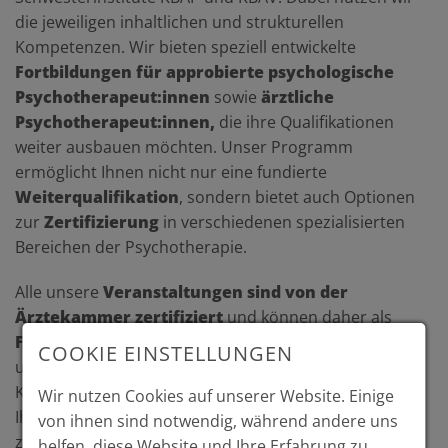
die jeweiligen inhaltlichen und strukturellen
Kompetenzen. Wir bieten speziell entwickelte
Fortbildungen für approbierte psychologische
Psychotherapeut:innen
sowie
ärztliche
Psychotherapeut:innen,
die ihre Qualifikationen
weiter ausbauen möchten. Unser Programm
ermöglicht Ihnen nicht nur eine fundierte
Weiterqualifikation
, sondern bietet auch Optionen
zur
Zertifizierung
in verschiedenen spezialisierten
Bereichen der Psychotherapie.
Alle unsere
Veranstaltungen sind von der
Ärztekammer zertifiziert
und können daher als
Fortbildungen anerkannt
werden. Damit
COOKIE EINSTELLUNGEN
unterstützen wir Sie dabei, Ihre beruflichen
Kompetenzen auf dem neuesten Stand zu halten und
Wir nutzen Cookies auf unserer Website. Einige
Ihre Expertise in verschiedenen Fachbereichen weiter
von ihnen sind notwendig, während andere uns
zu vertiefen.
helfen, diese Website und Ihre Erfahrung zu